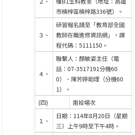
２、
樓B1生科教室（地址：高雄
市楠梓區楠梓路336號）。
研習報名請至「教育部全國
３、
教師在職進修資訊網」，課
程代碼：5111150。
聯繫人：顏敏姿主任（電
話：07-3517191分機60
４、
0）、陳芳婷助理（分機60
1）。
(四)
南投場次
日期：114年8月20日（星期
１、
三）上午9時至下午4時。