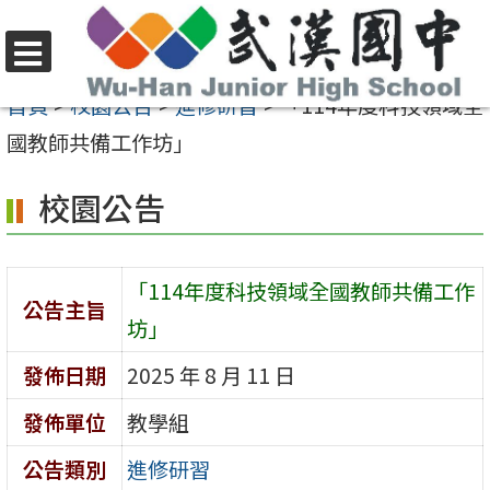
跳
至
選
主
首頁
>
校園公告
>
進修研習
>
「114年度科技領域全
單
要
國教師共備工作坊」
內
校園公告
容
區
「114年度科技領域全國教師共備工作
公告主旨
坊」
發佈日期
2025 年 8 月 11 日
發佈單位
教學組
公告類別
進修研習