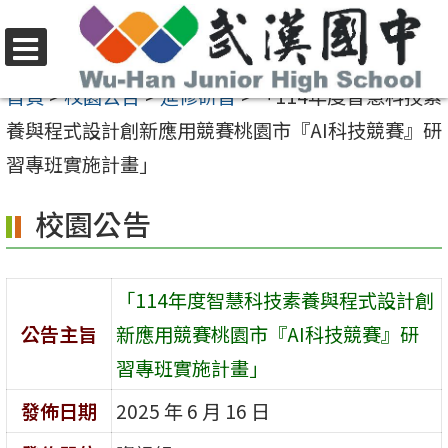
跳
至
選
主
首頁
>
校園公告
>
進修研習
>
「114年度智慧科技素
單
要
養與程式設計創新應用競賽桃園市『AI科技競賽』研
內
習專班實施計畫」
容
校園公告
區
「114年度智慧科技素養與程式設計創
公告主旨
新應用競賽桃園市『AI科技競賽』研
習專班實施計畫」
發佈日期
2025 年 6 月 16 日