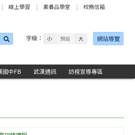
線上學習
素養品學堂
校務信箱
字級：
送出
網站導覽
小
預設
大
搜
尋：
漢國中FB
武漢通訊
訪視宣導專區
育訓練課程