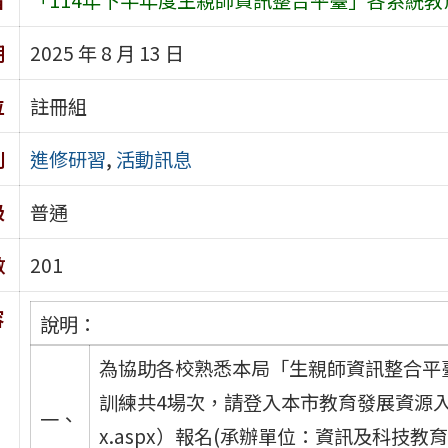
期
2025 年 8 月 13 日
位
註冊組
別
進修研習
,
活動訊息
級
普通
數
201
容
說明：
為協助各校熟悉本局「生親師資訊整合平
訓練共4場次，請登入本市教育發展資源入口網（http
一、
x.aspx）報名(承辦單位：資訊及科技