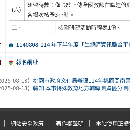
研習時數：僅限於上傳全國教師在職進修網
(六)
各場次核予3小時。
二、
檢附研習活動時程表1份。
1140808-114 年下半年度「生親師資訊整
件
報名網址
結
025-08-13】
桃園市政府文化局辦理114年桃園閩南
025-08-13】
轉知 本市特殊教育地方輔導團資優分團(建國
網站安全政策
著作權聲明
本站使用正體