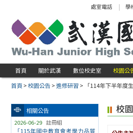
跳
處室電話
學
至
主
要
內
容
區
首頁
關於武漢
數位校史室
校園公
首頁
>
校園公告
>
進修研習
>
「114年下半年度
校
相關公告
2026-06-29
註冊組
「115年國中教育會考學力品質
公告主