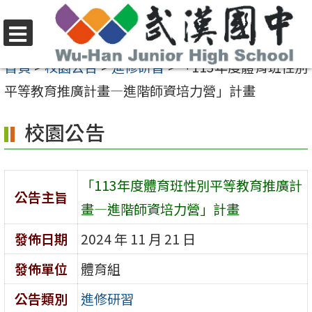
跳
至
選
主
首頁
>
校園公告
>
進修研習
>
「113年度體育班性別
單
要
平等教育推廣計畫—進階師資培力營」計畫
內
校園公告
容
區
「113年度體育班性別平等教育推廣計
公告主旨
畫—進階師資培力營」計畫
發佈日期
2024 年 11 月 21 日
發佈單位
體育組
公告類別
進修研習