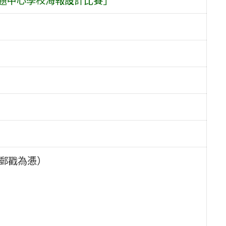
止（郵戳為慿）