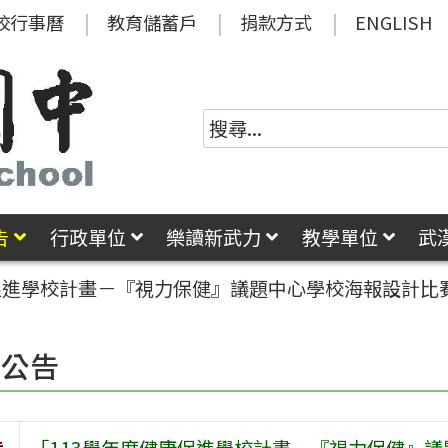
校行事曆
教育儲蓄戶
捐款方式
ENGLISH
告
行政單位
樂讀新武力
教學單位
武
康促進學校計畫－『視力保健』議題中心學校海報設計比
園公告
旨
「113學年度健康促進學校計畫－『視力保健』