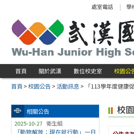
跳
處室電話
學
至
主
要
內
容
區
首頁
關於武漢
數位校史室
校園公
首頁
>
校園公告
>
活動訊息
>
「113學年度健
校
相關公告
2025-10-27
衛生組
「動物解放：現在就行動」一日
公告主