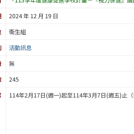
期
2024 年 12 月 19 日
位
衛生組
別
活動訊息
級
無
數
245
容
114年2月17日(週一)起至114年3月7日(週五)