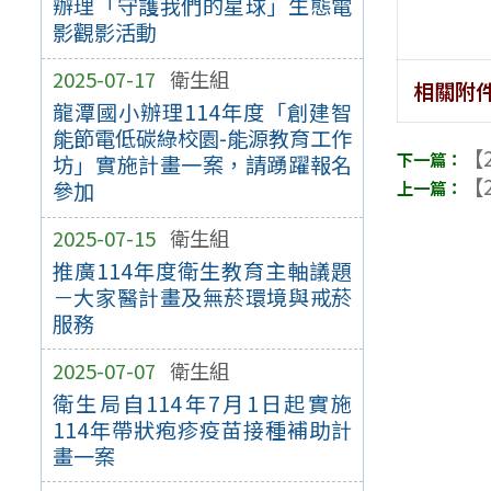
辦理「守護我們的星球」生態電
影觀影活動
2025-07-17
衛生組
相關附
龍潭國小辦理114年度「創建智
能節電低碳綠校園-能源教育工作
【2
坊」實施計畫一案，請踴躍報名
【2
參加
2025-07-15
衛生組
推廣114年度衛生教育主軸議題
－大家醫計畫及無菸環境與戒菸
服務
2025-07-07
衛生組
衛生局自114年7月1日起實施
114年帶狀疱疹疫苗接種補助計
畫一案