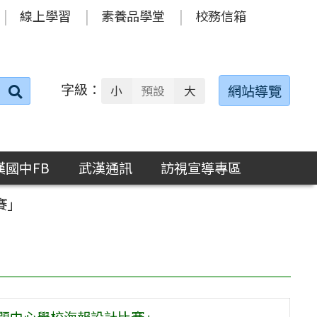
線上學習
素養品學堂
校務信箱
字級：
送出
網站導覽
小
預設
大
搜
尋：
漢國中FB
武漢通訊
訪視宣導專區
賽」
議題中心學校海報設計比賽」