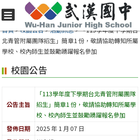
跳
至
選
主
首頁
>
校園公告
>
活動訊息
>
「113學年度下學期台
單
要
北青管附屬團隊招生」簡章1 份，敬請協助轉知所屬
內
學校、校內師生並鼓勵踴躍報名參加
容
校園公告
區
「113學年度下學期台北青管附屬團隊
公告主旨
招生」簡章1 份，敬請協助轉知所屬學
校、校內師生並鼓勵踴躍報名參加
發佈日期
2025 年 1 月 07 日