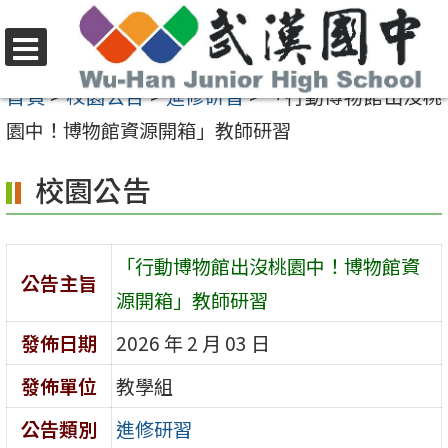
跳
至
選
主
首頁
>
校園公告
>
進修研習
>
「行動博物館出沒桃
單
要
園中！博物館資源開箱」教師研習
內
校園公告
容
區
「行動博物館出沒桃園中！博物館資
公告主旨
源開箱」教師研習
發佈日期
2026 年 2 月 03 日
發佈單位
教學組
公告類別
進修研習