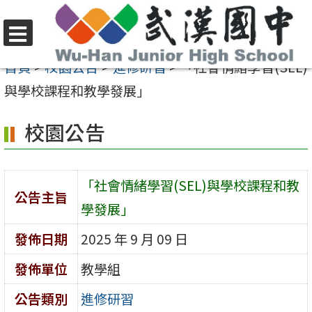
跳
至
選
主
首頁
>
校園公告
>
進修研習
>
「社會情緒學習(SEL)
單
要
與學校課程和教學發展」
內
校園公告
容
區
「社會情緒學習(SEL)與學校課程和教
公告主旨
學發展」
發佈日期
2025 年 9 月 09 日
發佈單位
教學組
公告類別
進修研習