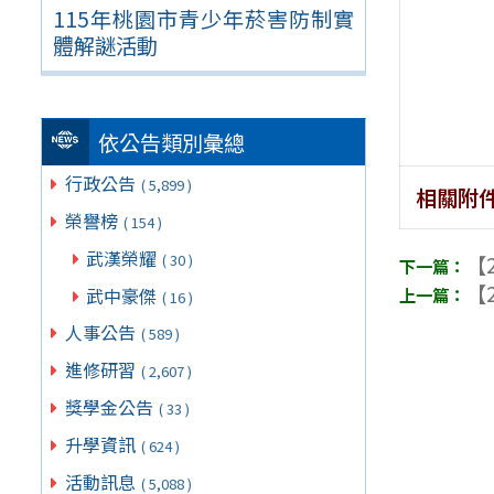
115年桃園市青少年菸害防制實
體解謎活動
依公告類別彙總
行政公告
( 5,899 )
相關附
榮譽榜
( 154 )
武漢榮耀
( 30 )
【2
【2
武中豪傑
( 16 )
人事公告
( 589 )
進修研習
( 2,607 )
獎學金公告
( 33 )
升學資訊
( 624 )
活動訊息
( 5,088 )