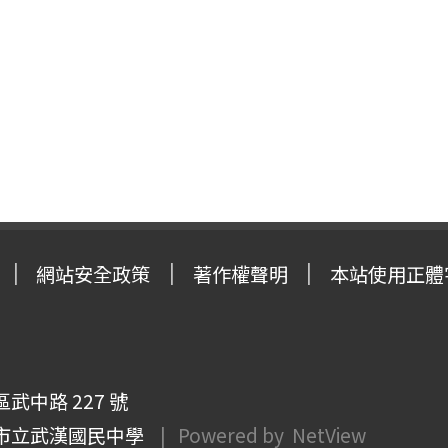
網站安全政策
著作權聲明
本站使用正體
武中路 227 號
市立武漢國民中學
| Powered by
NetView