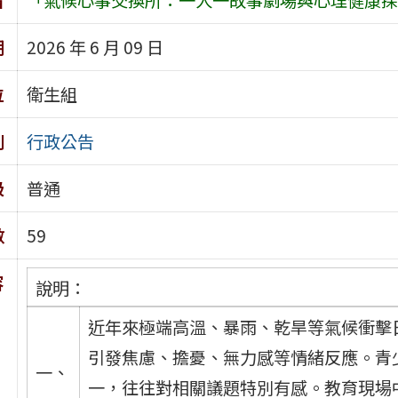
期
2026 年 6 月 09 日
位
衛生組
別
行政公告
級
普通
數
59
容
說明：
近年來極端高溫、暴雨、乾旱等氣候衝擊
引發焦慮、擔憂、無力感等情緒反應。青
一、
一，往往對相關議題特別有感。教育現場