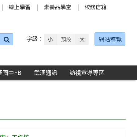
線上學習
素養品學堂
校務信箱
字級：
送出
網站導覽
小
預設
大
搜
尋：
漢國中FB
武漢通訊
訪視宣導專區
索」工作坊