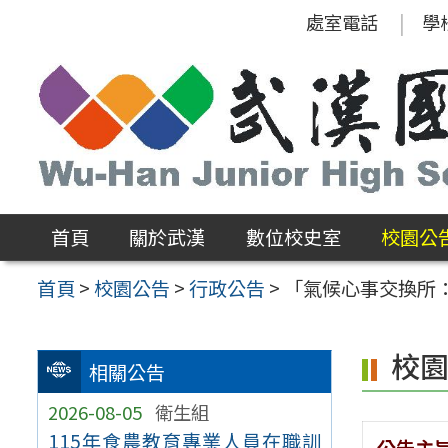
跳
處室電話
學
至
主
要
內
容
區
首頁
關於武漢
數位校史室
校園公
首頁
>
校園公告
>
行政公告
>
「氣候心事交換所
校
相關公告
2026-08-05
衛生組
115年食農教育專業人員在職訓
公告主