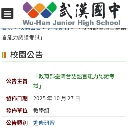
跳
至
選
主
首頁
>
校園公告
>
進修研習
>
「教育部臺灣台語語
單
要
言能力認證考試」
內
校園公告
容
區
「教育部臺灣台語語言能力認證考
公告主旨
試」
發佈日期
2025 年 10 月 27 日
發佈單位
教學組
公告類別
進修研習