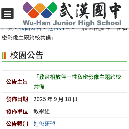
跳
至
選
主
首頁
>
校園公告
>
進修研習
>
「教育相放伴－性私
單
要
密影像主題跨校共備」
內
校園公告
容
區
「教育相放伴－性私密影像主題跨校
公告主旨
共備」
發佈日期
2025 年 9 月 18 日
發佈單位
教學組
公告類別
進修研習