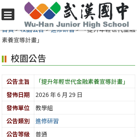
跳
至
選
主
首頁
>
校園公告
>
進修研習
>
「提升年輕世代金融
單
要
素養宣導計畫」
內
校園公告
容
區
公告主旨
「提升年輕世代金融素養宣導計畫」
發佈日期
2026 年 6 月 29 日
發佈單位
教學組
公告類別
進修研習
公告等級
普通