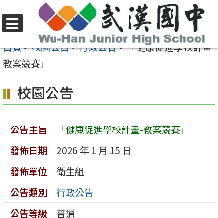
跳
至
選
主
首頁
>
校園公告
>
行政公告
>
「健康促進學校計畫-
單
要
教案競賽」
內
校園公告
容
區
公告主旨
「健康促進學校計畫-教案競賽」
發佈日期
2026 年 1 月 15 日
發佈單位
衛生組
公告類別
行政公告
公告等級
普通