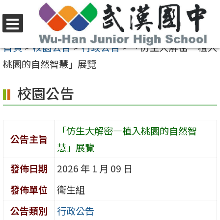
跳
至
選
主
首頁
>
校園公告
>
行政公告
>
「仿生大解密—植入
單
要
桃園的自然智慧」展覽
內
校園公告
容
區
「仿生大解密—植入桃園的自然智
公告主旨
慧」展覽
發佈日期
2026 年 1 月 09 日
發佈單位
衛生組
公告類別
行政公告