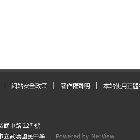
網站安全政策
著作權聲明
本站使用正體
武中路 227 號
市立武漢國民中學
| Powered by
NetView