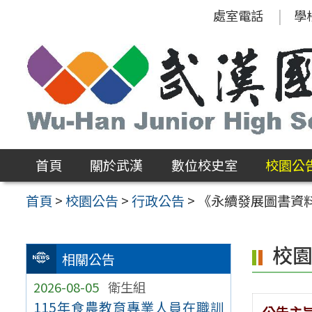
跳
處室電話
學
至
主
要
內
容
區
首頁
關於武漢
數位校史室
校園公
首頁
>
校園公告
>
行政公告
>
《永續發展圖書資
校
相關公告
2026-08-05
衛生組
115年食農教育專業人員在職訓
公告主