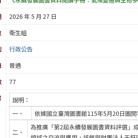
期
2026 年 5 月 27 日
位
衛生組
別
行政公告
級
普通
數
77
容
說明：
一、
依據國立臺灣圖書館115年5月20日圖閱字
為推廣「第2屆永續發展圖書資料評選」
二、
領域之交流與應用，該館與財團法人天鈺