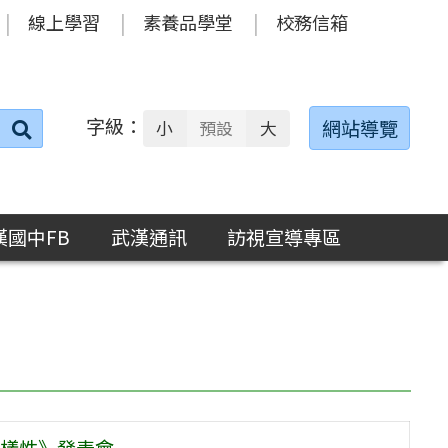
線上學習
素養品學堂
校務信箱
字級：
送出
網站導覽
小
預設
大
搜
尋：
漢國中FB
武漢通訊
訪視宣導專區
樣性》發表會