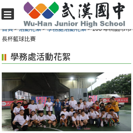
跳
至
選
主
首頁
>
活動花絮
>
學務處活動花絮
>
106 年桃園市市
單
要
長杯籃球比賽
內
學務處活動花絮
容
區